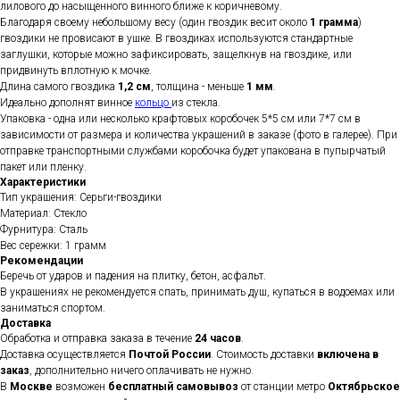
лилового до насыщенного винного ближе к коричневому.
Благодаря своему небольшому весу (один гвоздик весит около
1 грамма
)
гвоздики не провисают в ушке. В гвоздиках используются стандартные
заглушки, которые можно зафиксировать, защелкнув на гвоздике, или
придвинуть вплотную к мочке.
Длина самого гвоздика
1,2 см
, толщина - меньше
1 мм
.
Идеально дополнят винное
кольцо
из стекла.
Упаковка - одна или несколько крафтовых коробочек 5*5 см или 7*7 см в
зависимости от размера и количества украшений в заказе (фото в галерее). При
отправке транспортными службами коробочка будет упакована в пупырчатый
пакет или пленку.
Характеристики
Тип украшения: Серьги-гвоздики
Материал: Стекло
Фурнитура: Сталь
Вес сережки: 1 грамм
Рекомендации
Беречь от ударов и падения на плитку, бетон, асфальт.
В украшениях не рекомендуется спать, принимать душ, купаться в водоемах или
заниматься спортом.
Доставка
Обработка и отправка заказа в течение
24 часов
.
Доставка осуществляется
Почтой России
. Стоимость доставки
включена в
заказ
, дополнительно ничего оплачивать не нужно.
В
Москве
возможен
бесплатный самовывоз
от станции метро
Октябрьское