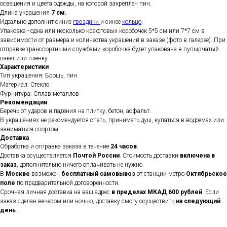
освещения и цвета одежды, на которой закреплен пин.
Длина украшения
7 см
.
Идеально дополнит синие
гвоздики
и синее
кольцо
.
Упаковка - одна или несколько крафтовых коробочек 5*5 см или 7*7 см в
зависимости от размера и количества украшений в заказе (фото в галерее). При
отправке транспортными службами коробочка будет упакована в пупырчатый
пакет или пленку.
Характеристики
Тип украшения: Брошь, пин
Материал: Стекло
Фурнитура: Сплав металлов
Рекомендации
Беречь от ударов и падения на плитку, бетон, асфальт.
В украшениях не рекомендуется спать, принимать душ, купаться в водоемах или
заниматься спортом.
Доставка
Обработка и отправка заказа в течение
24 часов
.
Доставка осуществляется
Почтой России
. Стоимость доставки
включена в
заказ
, дополнительно ничего оплачивать не нужно.
В
Москве
возможен
бесплатный самовывоз
от станции метро
Октябрьское
поле
по предварительной договоренности.
Срочная личная доставка на ваш адрес
в пределах МКАД 600 рублей
. Если
заказ сделан вечером или ночью, доставку смогу осуществить
на следующий
день
.