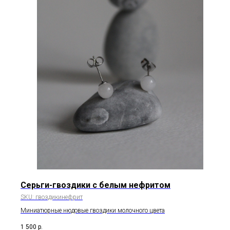
Серьги-гвоздики с белым нефритом
SKU:
гвоздикинефрит
Миниатюрные нюдовые гвоздики молочного цвета
1 500
р.