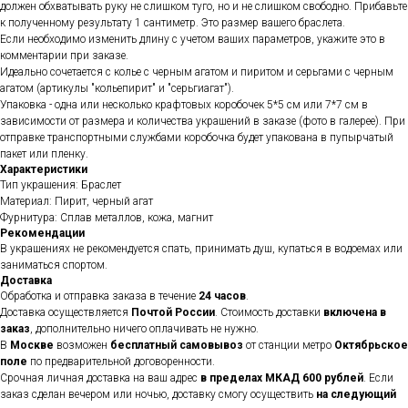
должен обхватывать руку не слишком туго, но и не слишком свободно. Прибавьте
к полученному результату 1 сантиметр. Это размер вашего браслета.
Если необходимо изменить длину с учетом ваших параметров, укажите это в
комментарии при заказе.
Идеально сочетается с колье с черным агатом и пиритом и серьгами с черным
агатом (артикулы "кольепирит" и "серьгиагат").
Упаковка - одна или несколько крафтовых коробочек 5*5 см или 7*7 см в
зависимости от размера и количества украшений в заказе (фото в галерее). При
отправке транспортными службами коробочка будет упакована в пупырчатый
пакет или пленку.
Характеристики
Тип украшения: Браслет
Материал: Пирит, черный агат
Фурнитура: Сплав металлов, кожа, магнит
Рекомендации
В украшениях не рекомендуется спать, принимать душ, купаться в водоемах или
заниматься спортом.
Доставка
Обработка и отправка заказа в течение
24 часов
.
Доставка осуществляется
Почтой России
. Стоимость доставки
включена в
заказ
, дополнительно ничего оплачивать не нужно.
В
Москве
возможен
бесплатный самовывоз
от станции метро
Октябрьское
поле
по предварительной договоренности.
Срочная личная доставка на ваш адрес
в пределах МКАД 600 рублей
. Если
заказ сделан вечером или ночью, доставку смогу осуществить
на следующий