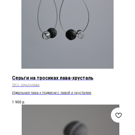
Серьги на тросиках лава-хрусталь
SKU:
серьгилава
Идеальная пара к подвеске с лавой и хрусталем
1 900
р.