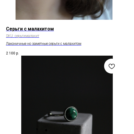
Серьги с малахитом
SKU:
серьгималахит
Лаконичные но заметные серьги с малахитом
2 100
р.